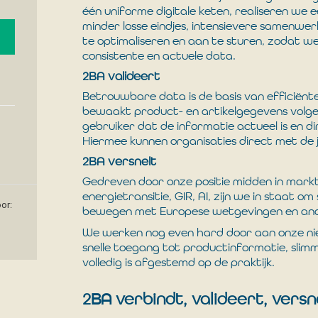
één uniforme digitale keten, realiseren we
minder losse eindjes, intensievere samenwer
te optimaliseren en aan te sturen, zodat w
consistente en actuele data.
2BA valideert
Betrouwbare data is de basis van efficiënt
bewaakt product- en artikelgegevens volg
gebruiker dat de informatie actueel is en 
Hiermee kunnen organisaties direct met de 
2BA versnelt
Gedreven door onze positie midden in markt
energietransitie, GIR, AI, zijn we in staat
or:
bewegen met Europese wetgevingen en and
We werken nog even hard door aan onze n
snelle toegang tot productinformatie, slim
volledig is afgestemd op de praktijk.
2BA verbindt, valideert, versn