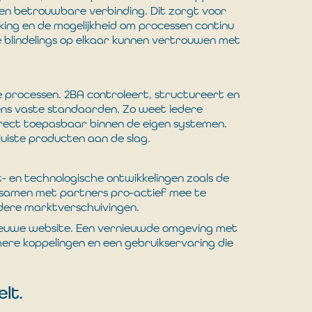
 een betrouwbare verbinding. Dit zorgt voor
king en de mogelijkheid om processen continu
e blindelings op elkaar kunnen vertrouwen met
e processen. 2BA controleert, structureert en
ens vaste standaarden. Zo weet iedere
direct toepasbaar binnen de eigen systemen.
juiste producten aan de slag.
- en technologische ontwikkelingen zoals de
 om samen met partners pro-actief mee te
ere marktverschuivingen.
ieuwe website. Een vernieuwde omgeving met
mere koppelingen en een gebruikservaring die
elt.