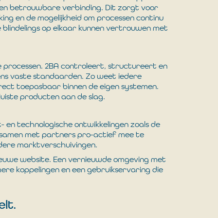
 een betrouwbare verbinding. Dit zorgt voor
king en de mogelijkheid om processen continu
e blindelings op elkaar kunnen vertrouwen met
e processen. 2BA controleert, structureert en
ens vaste standaarden. Zo weet iedere
direct toepasbaar binnen de eigen systemen.
juiste producten aan de slag.
- en technologische ontwikkelingen zoals de
 om samen met partners pro-actief mee te
ere marktverschuivingen.
ieuwe website. Een vernieuwde omgeving met
mere koppelingen en een gebruikservaring die
elt.