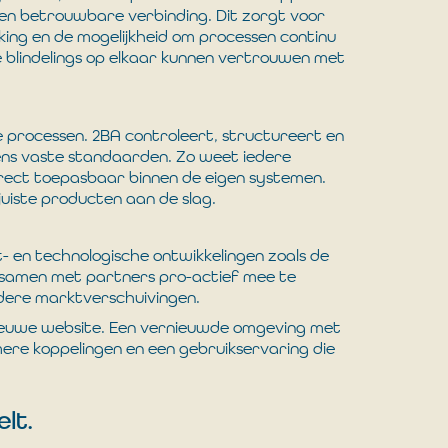
 een betrouwbare verbinding. Dit zorgt voor
king en de mogelijkheid om processen continu
e blindelings op elkaar kunnen vertrouwen met
e processen. 2BA controleert, structureert en
ens vaste standaarden. Zo weet iedere
direct toepasbaar binnen de eigen systemen.
juiste producten aan de slag.
- en technologische ontwikkelingen zoals de
 om samen met partners pro-actief mee te
ere marktverschuivingen.
ieuwe website. Een vernieuwde omgeving met
mere koppelingen en een gebruikservaring die
elt.