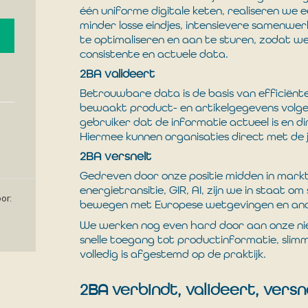
één uniforme digitale keten, realiseren we
minder losse eindjes, intensievere samenwer
te optimaliseren en aan te sturen, zodat w
consistente en actuele data.
2BA valideert
Betrouwbare data is de basis van efficiënt
bewaakt product- en artikelgegevens volg
gebruiker dat de informatie actueel is en 
Hiermee kunnen organisaties direct met de 
2BA versnelt
Gedreven door onze positie midden in markt
energietransitie, GIR, AI, zijn we in staat
or:
bewegen met Europese wetgevingen en and
We werken nog even hard door aan onze n
snelle toegang tot productinformatie, slim
volledig is afgestemd op de praktijk.
2BA verbindt, valideert, versn